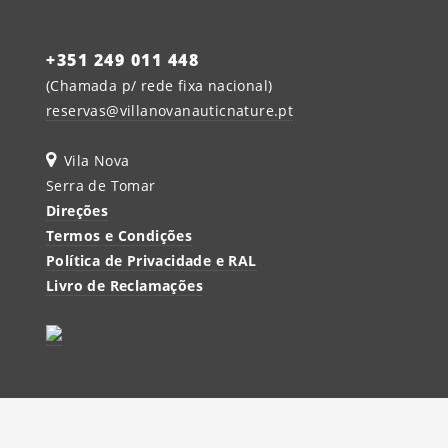
ESCAPADINHA ROMÂNTICA
EVENTOS PARA EMPRESAS
PROMOÇÃO
+351 249 011 448
FIM DE SEMANA DE S. VALENTIM
(Chamada p/ rede fixa nacional)
14|16 de fevereiro
reservas@villanovanauticnature.pt
Vila Nova
Serra de Tomar
Direções
Termos e Condições
VER MAIS
Política de Privacidade e RAL
Livro de Reclamações
Experiências
FESTAS DE ANIVERSÁRIO