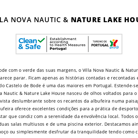
LLA NOVA NAUTIC &
NATURE LAKE HO
ode com o verde das suas margens, o Villa Nova Nautic & Natu
 parece parar. Ficam apenas as histórias contadas e recontada
 do Castelo de Bode é uma das maiores em Portugal. Estende-s
va Nautic & Nature Lake House nasceu de olhos voltados para o 
vista deslumbrante sobre os recantos da albufeira numa paisa
feira oferece excelentes condições para a prática de desport
tar que condiz com a serenidade da envolvência local. Todos
 duas salas multiusos e de uma piscina exterior. Destacamos ai
oço ou simplesmente desfrutar da tranquilidade tendo como 